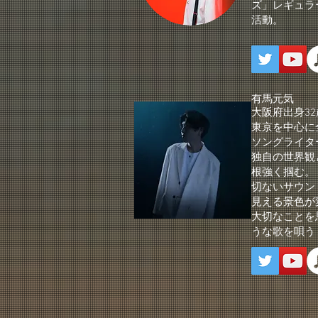
ズ」レギュラ
活動。
有馬元気
大阪府出身32
東京を中心に
ソングライタ
独自の世界観
根強く掴む。
切ないサウン
見える景色が
大切なことを
うな歌を唄う