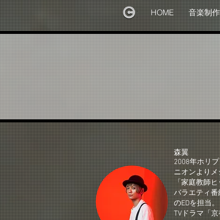
HOME
音楽制作
森翼
2008年ホリ
ニオンよりメ
「家庭教師ヒッ
バラエティ番
のEDを担当。
TVドラマ「