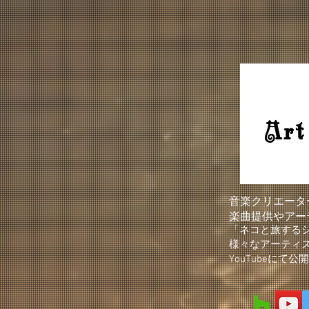
音楽クリエーター
楽曲提供やアー
「ネコと旅する
様々なアーティ
YouTubeにて公