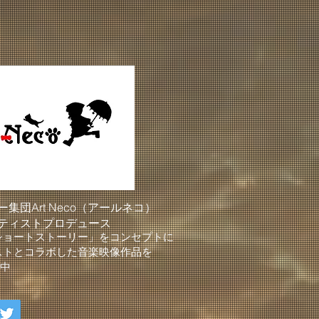
集団Art Neco（アールネコ）
ティストプロデュース
ショートストーリー」をコンセプトに
ストとコラボした⾳楽映像作品を
開中