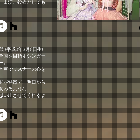
ー出演。役者としても
歳 (平成3年3月8日生)
全国を目指すシンガー
ー。
と声でリスナーの心を
ドが特徴で、明日から
変わるような
思い出させてくれるよ