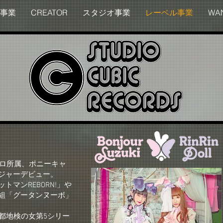
事業
CREATOR
スタジオ事業
レーベル事業
WA
プロ所属、ポニーキャ
ジャーデビュー。
トマンREBORN!」や
組「グータンヌーボ」
京都地検の女第5シリー