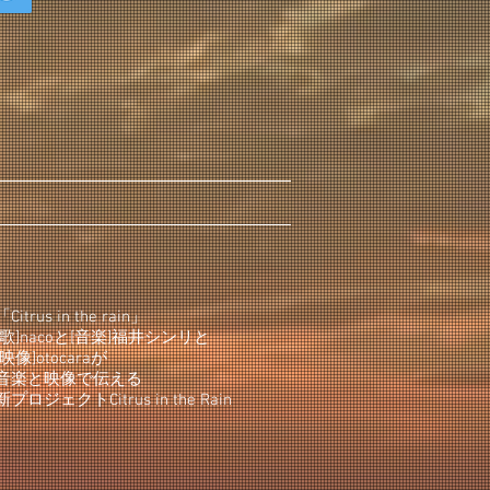
「Citrus in the rain」
[歌]nacoと[音楽]福井シンリと
[映像]otocaraが
音楽と映像で伝える
新プロジェクトCitrus in the Rain