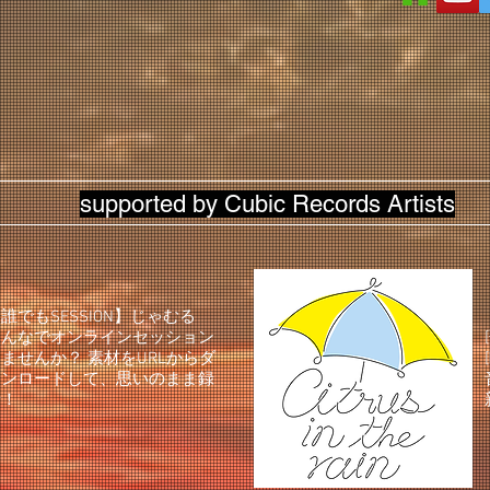
supported by Cubic Records Artists
誰でもSESSION】じゃむる
みんなでオンラインセッション
ませんか？ 素材をURLからダ
ウンロードして、思いのまま録
音！